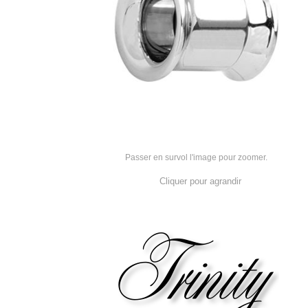
Passer en survol l'image pour zoomer.
Cliquer pour agrandir