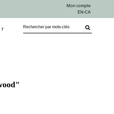
 ?
 wood"