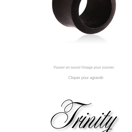
Passer en survol l'image pour zoomer.
Cliquer pour agrandir