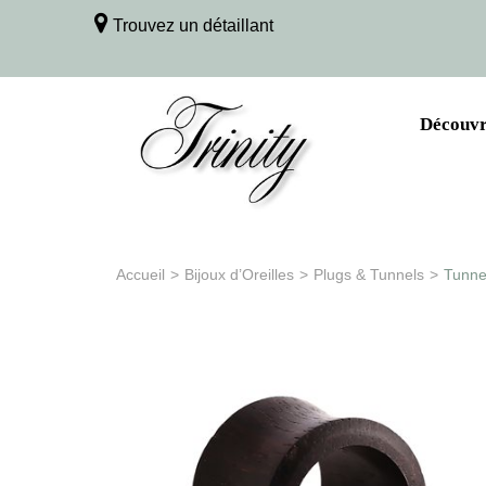
Trouvez un détaillant
Découvri
Accueil
>
Bijoux d’Oreilles
>
Plugs & Tunnels
>
Tunnel