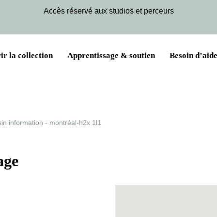
Accès réservé aux studios et perceurs
r la collection
Apprentissage & soutien
Besoin d’aide
n information - montréal-h2x 1l1
age