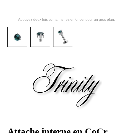
Appuyez deux fois et maintenez enfoncer pour un gros plan.
Attache interne en CoCr