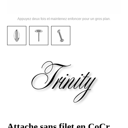
Appuyez deux fois et maintenez enfoncer pour un gros plan.
Attache sans filet en CoCr