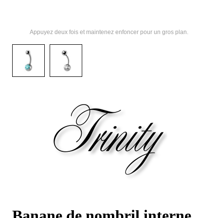
Appuyez deux fois et maintenez enfoncer pour un gros plan.
Banane de nombril interne