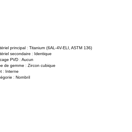
ériel principal :
Titanium (6AL-4V-ELI, ASTM 136)
ériel secondaire :
Identique
cage PVD :
Aucun
pe de gemme :
Zircon cubique
t :
Interne
égorie :
Nombril