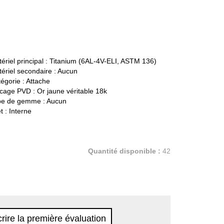
ériel principal :
Titanium (6AL-4V-ELI, ASTM 136)
ériel secondaire :
Aucun
égorie :
Attache
cage PVD :
Or jaune véritable 18k
pe de gemme :
Aucun
t :
Interne
Quantité disponible :
42
rire la première évaluation