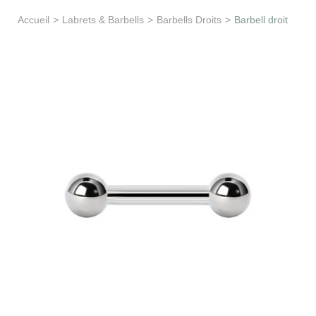
Apprentissage & soutien
Accueil
>
Labrets & Barbells
>
Barbells Droits
>
Barbell droit
Besoin d’aide ?