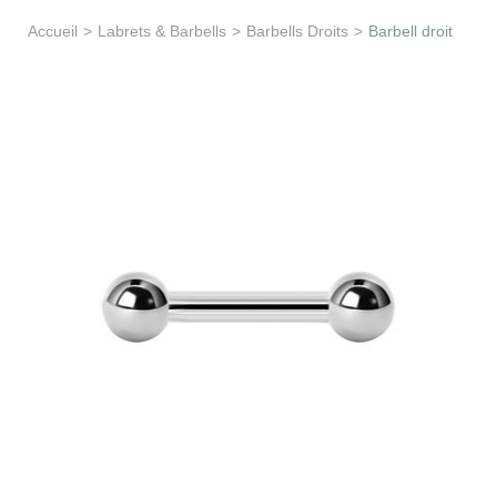
Apprentissage & soutien
Accueil
>
Labrets & Barbells
>
Barbells Droits
>
Barbell droit
Besoin d’aide ?