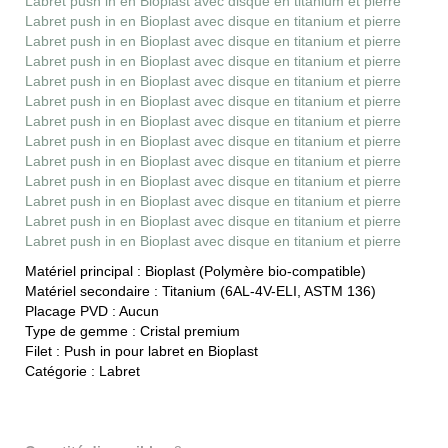
Labret push in en Bioplast avec disque en titanium et pierre
Labret push in en Bioplast avec disque en titanium et pierre
Labret push in en Bioplast avec disque en titanium et pierre
Labret push in en Bioplast avec disque en titanium et pierre
Labret push in en Bioplast avec disque en titanium et pierre
Labret push in en Bioplast avec disque en titanium et pierre
Labret push in en Bioplast avec disque en titanium et pierre
Labret push in en Bioplast avec disque en titanium et pierre
Labret push in en Bioplast avec disque en titanium et pierre
Labret push in en Bioplast avec disque en titanium et pierre
Labret push in en Bioplast avec disque en titanium et pierre
Labret push in en Bioplast avec disque en titanium et pierre
Labret push in en Bioplast avec disque en titanium et pierre
Matériel principal :
Bioplast (Polymère bio-compatible)
Matériel secondaire :
Titanium (6AL-4V-ELI, ASTM 136)
Placage PVD :
Aucun
Type de gemme :
Cristal premium
Filet :
Push in pour labret en Bioplast
Catégorie :
Labret