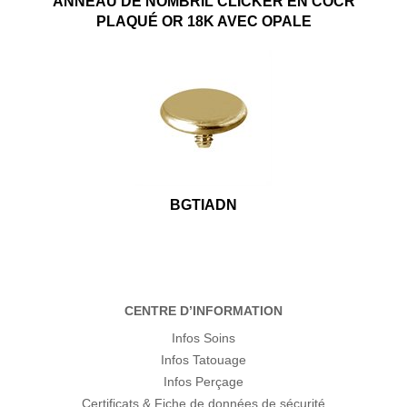
ANNEAU DE NOMBRIL CLICKER EN COCR
PLAQUÉ OR 18K AVEC OPALE
BGTIADN
CENTRE D’INFORMATION
Infos Soins
Infos Tatouage
Infos Perçage
Certificats & Fiche de données de sécurité