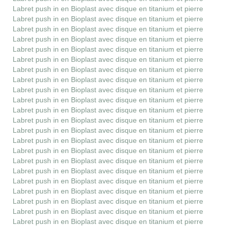
Labret push in en Bioplast avec disque en titanium et pierre
Labret push in en Bioplast avec disque en titanium et pierre
Labret push in en Bioplast avec disque en titanium et pierre
Labret push in en Bioplast avec disque en titanium et pierre
Labret push in en Bioplast avec disque en titanium et pierre
Labret push in en Bioplast avec disque en titanium et pierre
Labret push in en Bioplast avec disque en titanium et pierre
Labret push in en Bioplast avec disque en titanium et pierre
Labret push in en Bioplast avec disque en titanium et pierre
Labret push in en Bioplast avec disque en titanium et pierre
Labret push in en Bioplast avec disque en titanium et pierre
Labret push in en Bioplast avec disque en titanium et pierre
Labret push in en Bioplast avec disque en titanium et pierre
Labret push in en Bioplast avec disque en titanium et pierre
Labret push in en Bioplast avec disque en titanium et pierre
Labret push in en Bioplast avec disque en titanium et pierre
Labret push in en Bioplast avec disque en titanium et pierre
Labret push in en Bioplast avec disque en titanium et pierre
Labret push in en Bioplast avec disque en titanium et pierre
Labret push in en Bioplast avec disque en titanium et pierre
Labret push in en Bioplast avec disque en titanium et pierre
Labret push in en Bioplast avec disque en titanium et pierre