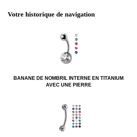
Votre historique de navigation
BANANE DE NOMBRIL INTERNE EN TITANIUM
AVEC UNE PIERRE