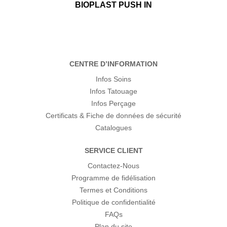
BIOPLAST PUSH IN
CENTRE D’INFORMATION
Infos Soins
Infos Tatouage
Infos Perçage
Certificats & Fiche de données de sécurité
Catalogues
SERVICE CLIENT
Contactez-Nous
Programme de fidélisation
Termes et Conditions
Politique de confidentialité
FAQs
Plan du site