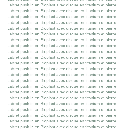
Labret push in en Bioplast avec disque en titanium et pierre
Labret push in en Bioplast avec disque en titanium et pierre
Labret push in en Bioplast avec disque en titanium et pierre
Labret push in en Bioplast avec disque en titanium et pierre
Labret push in en Bioplast avec disque en titanium et pierre
Labret push in en Bioplast avec disque en titanium et pierre
Labret push in en Bioplast avec disque en titanium et pierre
Labret push in en Bioplast avec disque en titanium et pierre
Labret push in en Bioplast avec disque en titanium et pierre
Labret push in en Bioplast avec disque en titanium et pierre
Labret push in en Bioplast avec disque en titanium et pierre
Labret push in en Bioplast avec disque en titanium et pierre
Labret push in en Bioplast avec disque en titanium et pierre
Labret push in en Bioplast avec disque en titanium et pierre
Labret push in en Bioplast avec disque en titanium et pierre
Labret push in en Bioplast avec disque en titanium et pierre
Labret push in en Bioplast avec disque en titanium et pierre
Labret push in en Bioplast avec disque en titanium et pierre
Labret push in en Bioplast avec disque en titanium et pierre
Labret push in en Bioplast avec disque en titanium et pierre
Labret push in en Bioplast avec disque en titanium et pierre
Labret push in en Bioplast avec disque en titanium et pierre