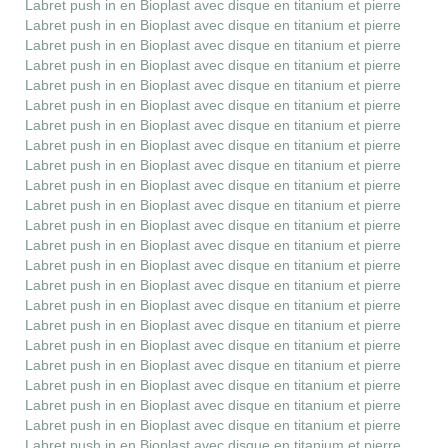
Labret push in en Bioplast avec disque en titanium et pierre
Labret push in en Bioplast avec disque en titanium et pierre
Labret push in en Bioplast avec disque en titanium et pierre
Labret push in en Bioplast avec disque en titanium et pierre
Labret push in en Bioplast avec disque en titanium et pierre
Labret push in en Bioplast avec disque en titanium et pierre
Labret push in en Bioplast avec disque en titanium et pierre
Labret push in en Bioplast avec disque en titanium et pierre
Labret push in en Bioplast avec disque en titanium et pierre
Labret push in en Bioplast avec disque en titanium et pierre
Labret push in en Bioplast avec disque en titanium et pierre
Labret push in en Bioplast avec disque en titanium et pierre
Labret push in en Bioplast avec disque en titanium et pierre
Labret push in en Bioplast avec disque en titanium et pierre
Labret push in en Bioplast avec disque en titanium et pierre
Labret push in en Bioplast avec disque en titanium et pierre
Labret push in en Bioplast avec disque en titanium et pierre
Labret push in en Bioplast avec disque en titanium et pierre
Labret push in en Bioplast avec disque en titanium et pierre
Labret push in en Bioplast avec disque en titanium et pierre
Labret push in en Bioplast avec disque en titanium et pierre
Labret push in en Bioplast avec disque en titanium et pierre
Labret push in en Bioplast avec disque en titanium et pierre