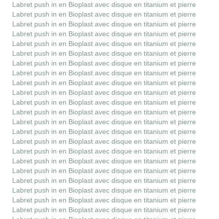
Labret push in en Bioplast avec disque en titanium et pierre
Labret push in en Bioplast avec disque en titanium et pierre
Labret push in en Bioplast avec disque en titanium et pierre
Labret push in en Bioplast avec disque en titanium et pierre
Labret push in en Bioplast avec disque en titanium et pierre
Labret push in en Bioplast avec disque en titanium et pierre
Labret push in en Bioplast avec disque en titanium et pierre
Labret push in en Bioplast avec disque en titanium et pierre
Labret push in en Bioplast avec disque en titanium et pierre
Labret push in en Bioplast avec disque en titanium et pierre
Labret push in en Bioplast avec disque en titanium et pierre
Labret push in en Bioplast avec disque en titanium et pierre
Labret push in en Bioplast avec disque en titanium et pierre
Labret push in en Bioplast avec disque en titanium et pierre
Labret push in en Bioplast avec disque en titanium et pierre
Labret push in en Bioplast avec disque en titanium et pierre
Labret push in en Bioplast avec disque en titanium et pierre
Labret push in en Bioplast avec disque en titanium et pierre
Labret push in en Bioplast avec disque en titanium et pierre
Labret push in en Bioplast avec disque en titanium et pierre
Labret push in en Bioplast avec disque en titanium et pierre
Labret push in en Bioplast avec disque en titanium et pierre