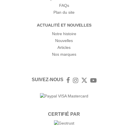
FAQs
Plan du site
ACTUALITÉ ET NOUVELLES
Notre histoire
Nouvelles
Articles
Nos marques
SUIVEZ-NOUS
Facebook
Instagram
Twitter
YouTube
CERTIFIÉ PAR