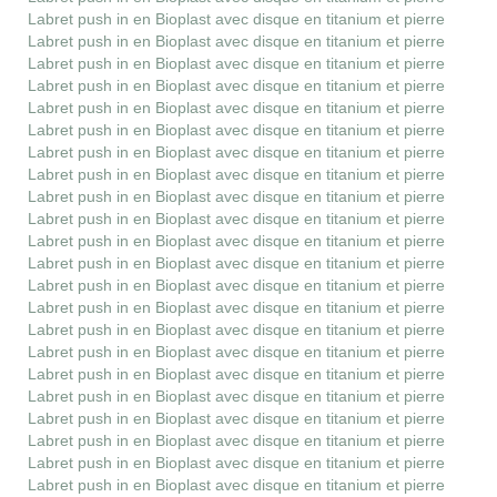
Labret push in en Bioplast avec disque en titanium et pierre
Labret push in en Bioplast avec disque en titanium et pierre
Labret push in en Bioplast avec disque en titanium et pierre
Labret push in en Bioplast avec disque en titanium et pierre
Labret push in en Bioplast avec disque en titanium et pierre
Labret push in en Bioplast avec disque en titanium et pierre
Labret push in en Bioplast avec disque en titanium et pierre
Labret push in en Bioplast avec disque en titanium et pierre
Labret push in en Bioplast avec disque en titanium et pierre
Labret push in en Bioplast avec disque en titanium et pierre
Labret push in en Bioplast avec disque en titanium et pierre
Labret push in en Bioplast avec disque en titanium et pierre
Labret push in en Bioplast avec disque en titanium et pierre
Labret push in en Bioplast avec disque en titanium et pierre
Labret push in en Bioplast avec disque en titanium et pierre
Labret push in en Bioplast avec disque en titanium et pierre
Labret push in en Bioplast avec disque en titanium et pierre
Labret push in en Bioplast avec disque en titanium et pierre
Labret push in en Bioplast avec disque en titanium et pierre
Labret push in en Bioplast avec disque en titanium et pierre
Labret push in en Bioplast avec disque en titanium et pierre
Labret push in en Bioplast avec disque en titanium et pierre