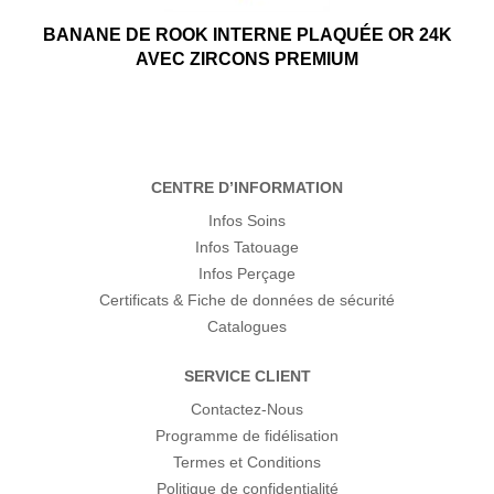
BANANE DE ROOK INTERNE PLAQUÉE OR 24K
AVEC ZIRCONS PREMIUM
CENTRE D’INFORMATION
Infos Soins
Infos Tatouage
Infos Perçage
Certificats & Fiche de données de sécurité
Catalogues
SERVICE CLIENT
Contactez-Nous
Programme de fidélisation
Termes et Conditions
Politique de confidentialité