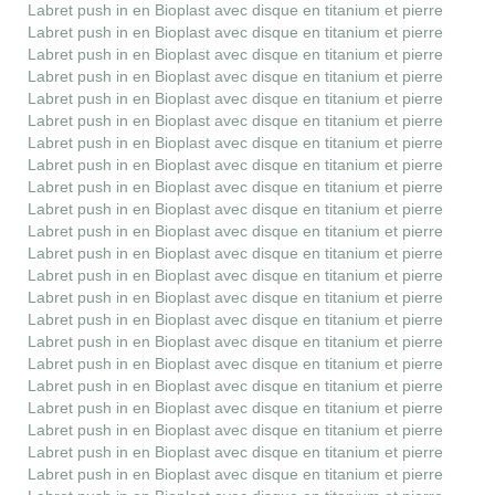
Labret push in en Bioplast avec disque en titanium et pierre
Labret push in en Bioplast avec disque en titanium et pierre
Labret push in en Bioplast avec disque en titanium et pierre
Labret push in en Bioplast avec disque en titanium et pierre
Labret push in en Bioplast avec disque en titanium et pierre
Labret push in en Bioplast avec disque en titanium et pierre
Labret push in en Bioplast avec disque en titanium et pierre
Labret push in en Bioplast avec disque en titanium et pierre
Labret push in en Bioplast avec disque en titanium et pierre
Labret push in en Bioplast avec disque en titanium et pierre
Labret push in en Bioplast avec disque en titanium et pierre
Labret push in en Bioplast avec disque en titanium et pierre
Labret push in en Bioplast avec disque en titanium et pierre
Labret push in en Bioplast avec disque en titanium et pierre
Labret push in en Bioplast avec disque en titanium et pierre
Labret push in en Bioplast avec disque en titanium et pierre
Labret push in en Bioplast avec disque en titanium et pierre
Labret push in en Bioplast avec disque en titanium et pierre
Labret push in en Bioplast avec disque en titanium et pierre
Labret push in en Bioplast avec disque en titanium et pierre
Labret push in en Bioplast avec disque en titanium et pierre
Labret push in en Bioplast avec disque en titanium et pierre