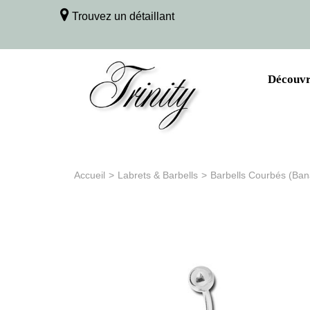
Trouvez un détaillant
Découvri
Accueil
>
Labrets & Barbells
>
Barbells Courbés (Ba