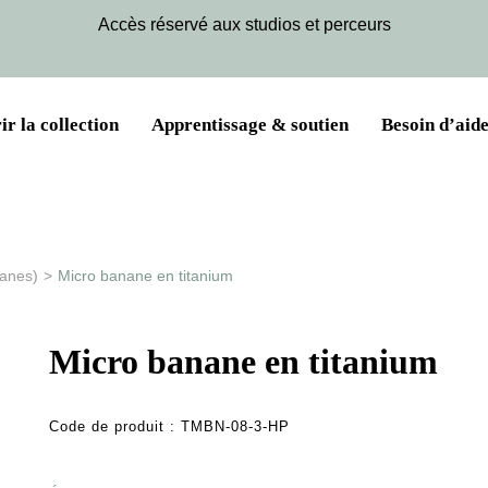
Accès réservé aux studios et perceurs
r la collection
Apprentissage & soutien
Besoin d’aide
nanes)
>
Micro banane en titanium
Micro banane en titanium
Code de produit :
TMBN-08-3-HP