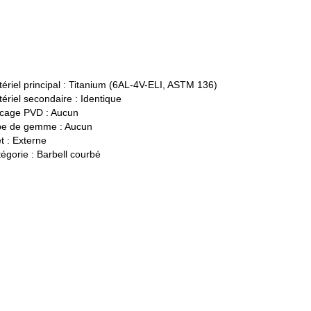
ériel principal :
Titanium (6AL-4V-ELI, ASTM 136)
ériel secondaire :
Identique
cage PVD :
Aucun
pe de gemme :
Aucun
t :
Externe
égorie :
Barbell courbé