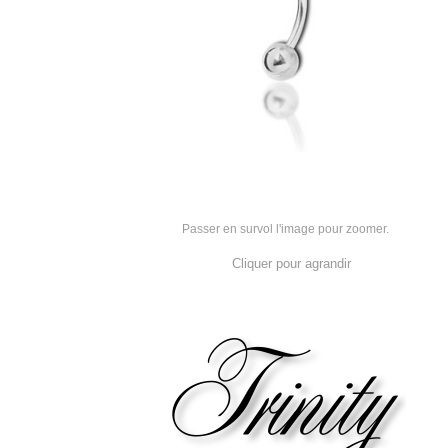
Passer en survol l'image pour zoomer.
Cliquer pour agrandir