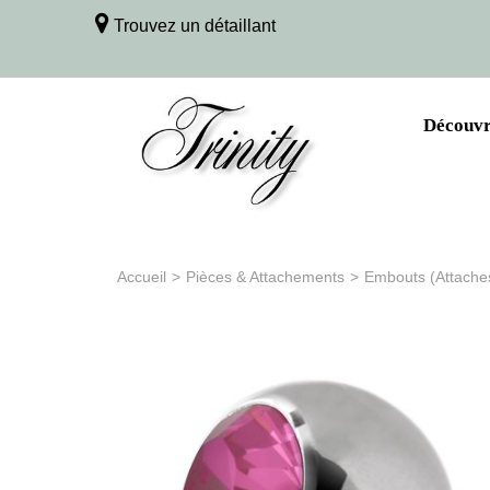
Trouvez un détaillant
Découvri
Accueil
>
Pièces & Attachements
>
Embouts (Attache