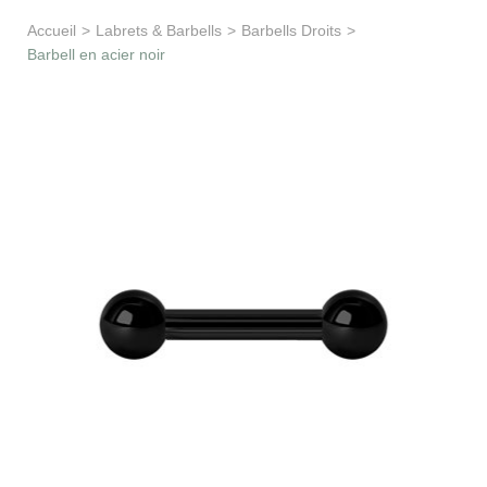
Apprentissage & soutien
Accueil
>
Labrets & Barbells
>
Barbells Droits
>
Barbell en acier noir
Besoin d’aide ?