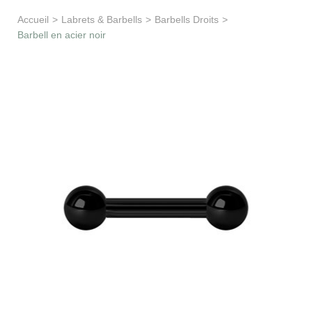
Apprentissage & soutien
Accueil
>
Labrets & Barbells
>
Barbells Droits
>
Barbell en acier noir
Besoin d’aide ?