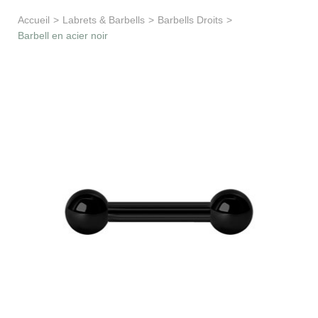
Apprentissage & soutien
Accueil
>
Labrets & Barbells
>
Barbells Droits
>
Barbell en acier noir
Besoin d’aide ?