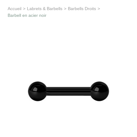
Apprentissage & soutien
Accueil
>
Labrets & Barbells
>
Barbells Droits
>
Barbell en acier noir
Besoin d’aide ?