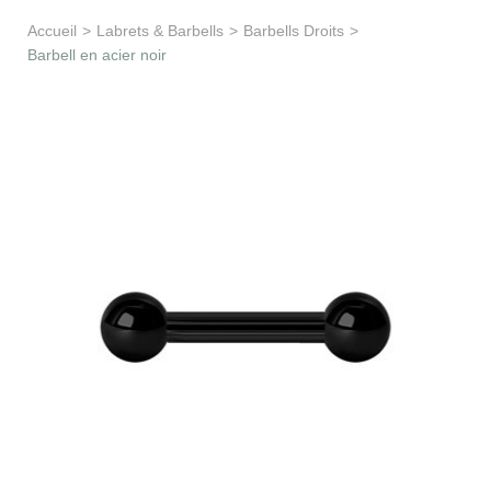
Apprentissage & soutien
Accueil
>
Labrets & Barbells
>
Barbells Droits
>
Barbell en acier noir
Besoin d’aide ?