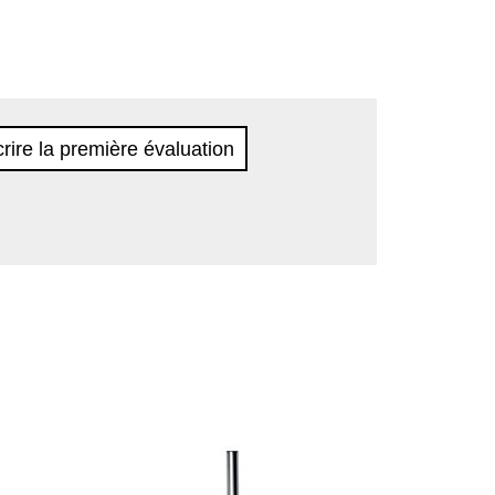
rire la première évaluation