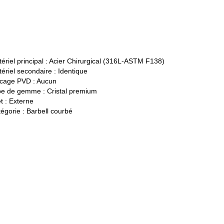
ériel principal :
Acier Chirurgical (316L-ASTM F138)
ériel secondaire :
Identique
cage PVD :
Aucun
pe de gemme :
Cristal premium
t :
Externe
égorie :
Barbell courbé