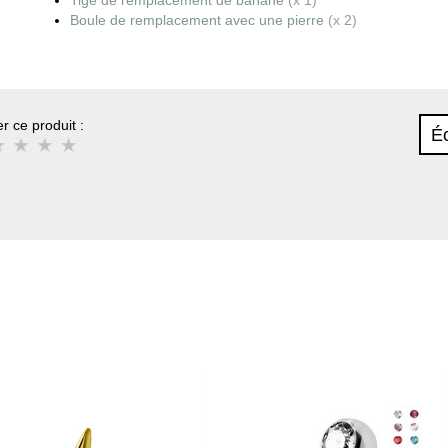
Tige de remplacement de banane
(x 1)
Boule de remplacement avec une pierre
(x 2)
r ce produit :
Éc