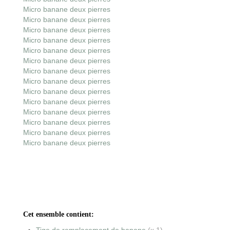
Micro banane deux pierres
Micro banane deux pierres
Micro banane deux pierres
Micro banane deux pierres
Micro banane deux pierres
Micro banane deux pierres
Micro banane deux pierres
Micro banane deux pierres
Micro banane deux pierres
Micro banane deux pierres
Micro banane deux pierres
Micro banane deux pierres
Micro banane deux pierres
Micro banane deux pierres
Cet ensemble contient: