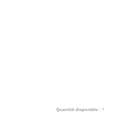
Quantité disponible :
7