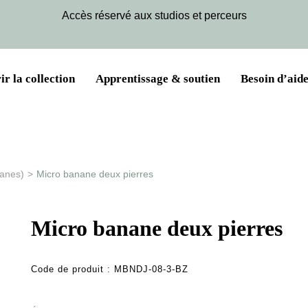
Accès réservé aux studios et perceurs
r la collection
Apprentissage & soutien
Besoin d’aide
nanes)
>
Micro banane deux pierres
Micro banane deux pierres
Code de produit :
MBNDJ-08-3-BZ