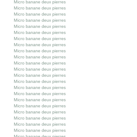
Micro banane deux pierres
Micro banane deux pierres
Micro banane deux pierres
Micro banane deux pierres
Micro banane deux pierres
Micro banane deux pierres
Micro banane deux pierres
Micro banane deux pierres
Micro banane deux pierres
Micro banane deux pierres
Micro banane deux pierres
Micro banane deux pierres
Micro banane deux pierres
Micro banane deux pierres
Micro banane deux pierres
Micro banane deux pierres
Micro banane deux pierres
Micro banane deux pierres
Micro banane deux pierres
Micro banane deux pierres
Micro banane deux pierres
Micro banane deux pierres
Micro banane deux pierres