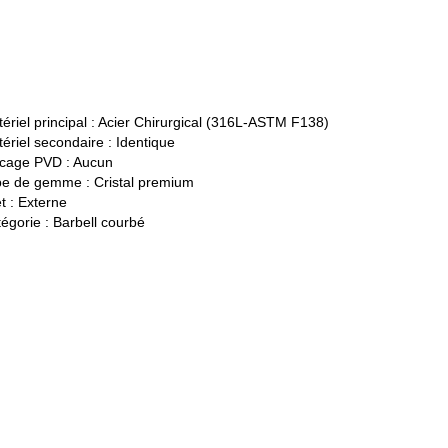
ériel principal :
Acier Chirurgical (316L-ASTM F138)
ériel secondaire :
Identique
cage PVD :
Aucun
pe de gemme :
Cristal premium
t :
Externe
égorie :
Barbell courbé