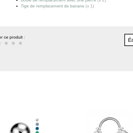
Boule de remplacement avec une pierre
(x 2)
Tige de remplacement de banane
(x 1)
r ce produit :
Éc