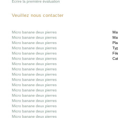
Écrire la première évaluation
Veuillez nous contacter
Micro banane deux pierres
Mat
Micro banane deux pierres
Mat
Micro banane deux pierres
Pla
Micro banane deux pierres
Ty
Micro banane deux pierres
File
Micro banane deux pierres
Cat
Micro banane deux pierres
Micro banane deux pierres
Micro banane deux pierres
Micro banane deux pierres
Micro banane deux pierres
Micro banane deux pierres
Micro banane deux pierres
Micro banane deux pierres
Micro banane deux pierres
Micro banane deux pierres
Micro banane deux pierres