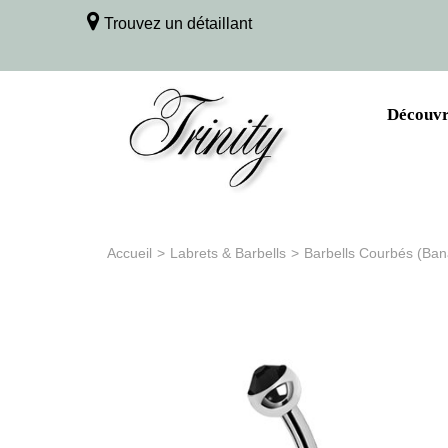
Trouvez un détaillant
Découvri
Accueil
>
Labrets & Barbells
>
Barbells Courbés (Ba