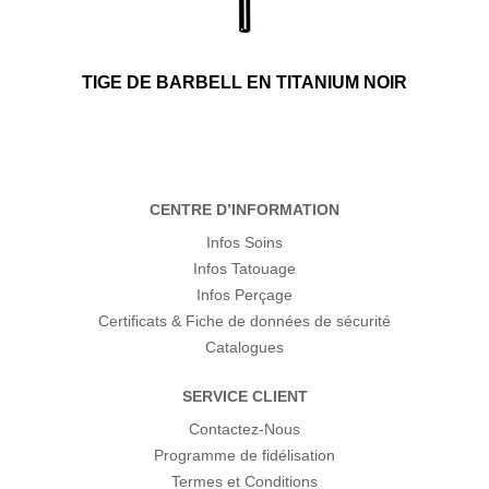
TIGE DE BARBELL EN TITANIUM NOIR
CENTRE D’INFORMATION
Infos Soins
Infos Tatouage
Infos Perçage
Certificats & Fiche de données de sécurité
Catalogues
SERVICE CLIENT
Contactez-Nous
Programme de fidélisation
Termes et Conditions