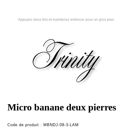
Appuyez deux fois et maintenez enfoncer pour un gros plan.
Micro banane deux pierres
Code de produit :
MBNDJ-08-3-LAM