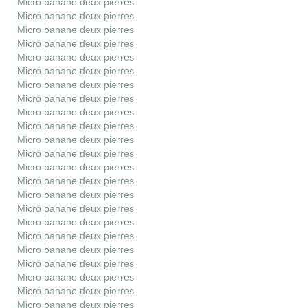
Micro banane deux pierres
Micro banane deux pierres
Micro banane deux pierres
Micro banane deux pierres
Micro banane deux pierres
Micro banane deux pierres
Micro banane deux pierres
Micro banane deux pierres
Micro banane deux pierres
Micro banane deux pierres
Micro banane deux pierres
Micro banane deux pierres
Micro banane deux pierres
Micro banane deux pierres
Micro banane deux pierres
Micro banane deux pierres
Micro banane deux pierres
Micro banane deux pierres
Micro banane deux pierres
Micro banane deux pierres
Micro banane deux pierres
Micro banane deux pierres
Micro banane deux pierres