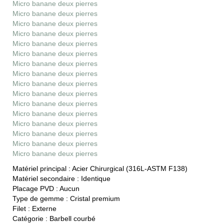
Micro banane deux pierres
Micro banane deux pierres
Micro banane deux pierres
Micro banane deux pierres
Micro banane deux pierres
Micro banane deux pierres
Micro banane deux pierres
Micro banane deux pierres
Micro banane deux pierres
Micro banane deux pierres
Micro banane deux pierres
Micro banane deux pierres
Micro banane deux pierres
Micro banane deux pierres
Micro banane deux pierres
Micro banane deux pierres
Matériel principal :
Acier Chirurgical (316L-ASTM F138)
Matériel secondaire :
Identique
Placage PVD :
Aucun
Type de gemme :
Cristal premium
Filet :
Externe
Catégorie :
Barbell courbé