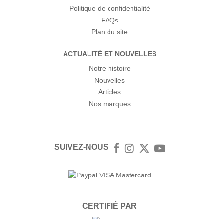
Politique de confidentialité
FAQs
Plan du site
ACTUALITÉ ET NOUVELLES
Notre histoire
Nouvelles
Articles
Nos marques
SUIVEZ-NOUS
Facebook
Instagram
Twitter
YouTube
CERTIFIÉ PAR