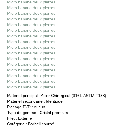
Micro banane deux pierres
Micro banane deux pierres
Micro banane deux pierres
Micro banane deux pierres
Micro banane deux pierres
Micro banane deux pierres
Micro banane deux pierres
Micro banane deux pierres
Micro banane deux pierres
Micro banane deux pierres
Micro banane deux pierres
Micro banane deux pierres
Micro banane deux pierres
Micro banane deux pierres
Micro banane deux pierres
Micro banane deux pierres
Matériel principal :
Acier Chirurgical (316L-ASTM F138)
Matériel secondaire :
Identique
Placage PVD :
Aucun
Type de gemme :
Cristal premium
Filet :
Externe
Catégorie :
Barbell courbé