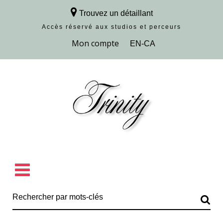
Trouvez un détaillant
Accès réservé aux studios et perceurs
Découvrir la collection