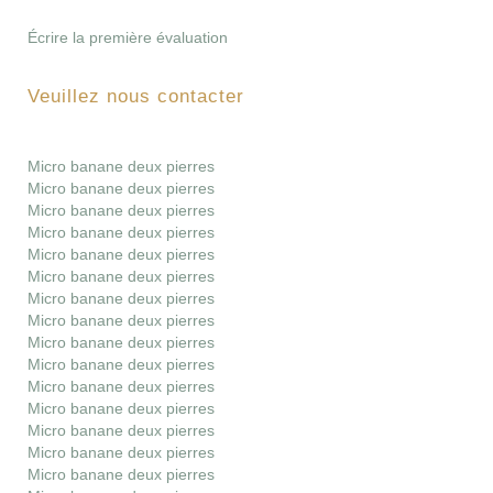
Écrire la première évaluation
Veuillez nous contacter
Micro banane deux pierres
Micro banane deux pierres
Micro banane deux pierres
Micro banane deux pierres
Micro banane deux pierres
Micro banane deux pierres
Micro banane deux pierres
Micro banane deux pierres
Micro banane deux pierres
Micro banane deux pierres
Micro banane deux pierres
Micro banane deux pierres
Micro banane deux pierres
Micro banane deux pierres
Micro banane deux pierres