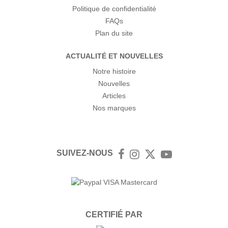
Politique de confidentialité
FAQs
Plan du site
ACTUALITÉ ET NOUVELLES
Notre histoire
Nouvelles
Articles
Nos marques
SUIVEZ-NOUS
Facebook
Instagram
Twitter
YouTube
CERTIFIÉ PAR