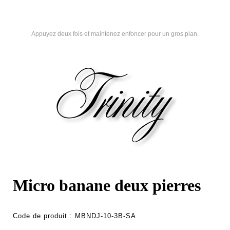
Appuyez deux fois et maintenez enfoncer pour un gros plan.
Micro banane deux pierres
Code de produit :
MBNDJ-10-3B-SA