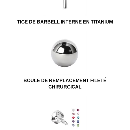
TIGE DE BARBELL INTERNE EN TITANIUM
BOULE DE REMPLACEMENT FILETÉ
CHIRURGICAL