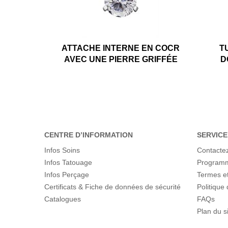
ATTACHE INTERNE EN COCR
T
AVEC UNE PIERRE GRIFFÉE
D
CENTRE D’INFORMATION
SERVICE
Infos Soins
Contacte
Infos Tatouage
Programme
Infos Perçage
Termes et
Certificats & Fiche de données de sécurité
Politique 
Catalogues
FAQs
Plan du s