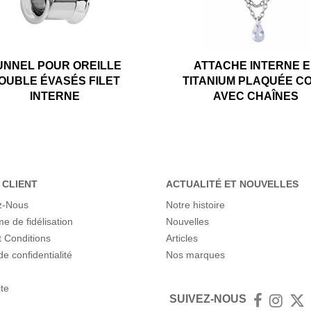
UNNEL POUR OREILLE
ATTACHE INTERNE 
OUBLE ÉVASÉS FILET
TITANIUM PLAQUÉE C
INTERNE
AVEC CHAÎNES
 CLIENT
ACTUALITÉ ET NOUVELLES
z-Nous
Notre histoire
 de fidélisation
Nouvelles
 Conditions
Articles
de confidentialité
Nos marques
ite
SUIVEZ-NOUS
Facebook
Insta
T