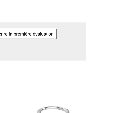
rire la première évaluation