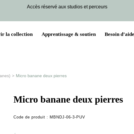
Accès réservé aux studios et perceurs
r la collection
Apprentissage & soutien
Besoin d’aide
nanes)
>
Micro banane deux pierres
Micro banane deux pierres
Code de produit :
MBNDJ-06-3-PUV