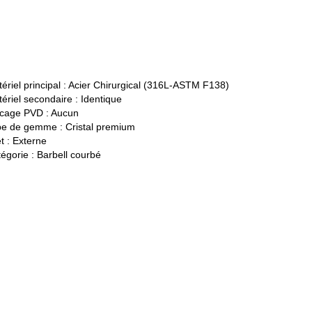
ériel principal :
Acier Chirurgical (316L-ASTM F138)
ériel secondaire :
Identique
cage PVD :
Aucun
pe de gemme :
Cristal premium
t :
Externe
égorie :
Barbell courbé