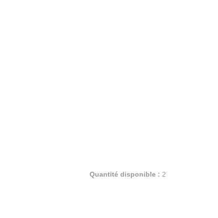
Quantité disponible :
2