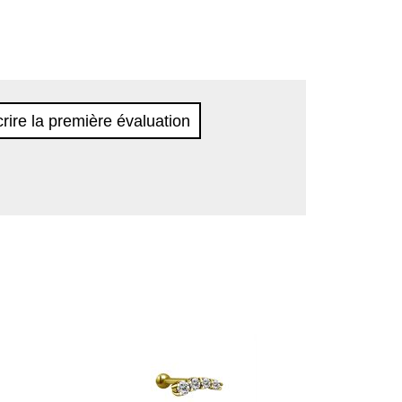
rire la première évaluation