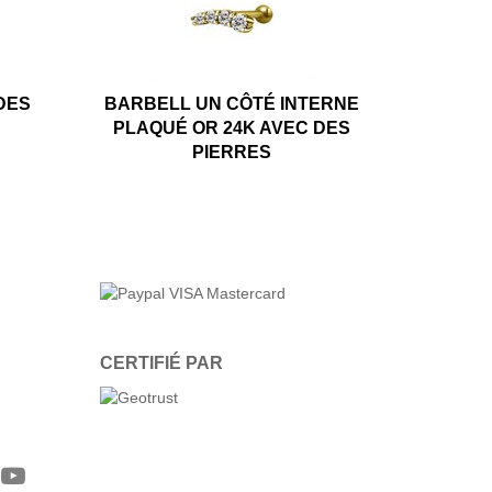
DES
BARBELL UN CÔTÉ INTERNE
PLAQUÉ OR 24K AVEC DES
PIERRES
CERTIFIÉ PAR
gram
witter
YouTube