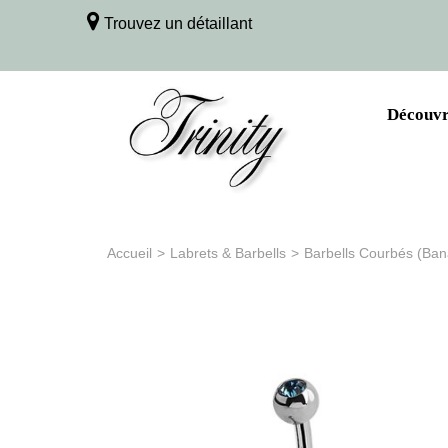
Trouvez un détaillant
Découvri
Accueil
>
Labrets & Barbells
>
Barbells Courbés (Ba