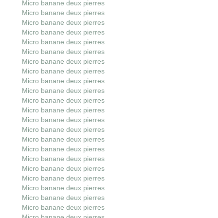
Micro banane deux pierres
Micro banane deux pierres
Micro banane deux pierres
Micro banane deux pierres
Micro banane deux pierres
Micro banane deux pierres
Micro banane deux pierres
Micro banane deux pierres
Micro banane deux pierres
Micro banane deux pierres
Micro banane deux pierres
Micro banane deux pierres
Micro banane deux pierres
Micro banane deux pierres
Micro banane deux pierres
Micro banane deux pierres
Micro banane deux pierres
Micro banane deux pierres
Micro banane deux pierres
Micro banane deux pierres
Micro banane deux pierres
Micro banane deux pierres
Micro banane deux pierres