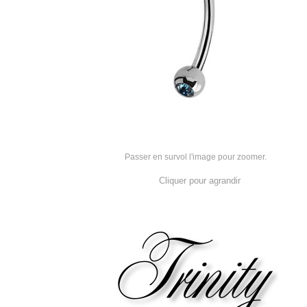
Passer en survol l'image pour zoomer.
Cliquer pour agrandir