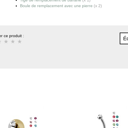
Tige de remplacement de banane
(x 1)
Boule de remplacement avec une pierre
(x 2)
r ce produit :
Éc