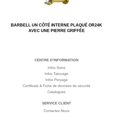
BARBELL UN CÔTÉ INTERNE PLAQUÉ OR24K
AVEC UNE PIERRE GRIFFÉE
CENTRE D’INFORMATION
Infos Soins
Infos Tatouage
Infos Perçage
Certificats & Fiche de données de sécurité
Catalogues
SERVICE CLIENT
Contactez-Nous