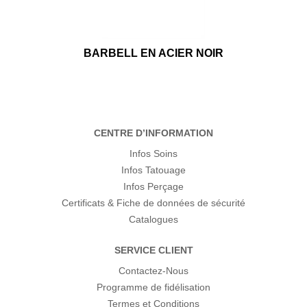
BARBELL EN ACIER NOIR
CENTRE D’INFORMATION
Infos Soins
Infos Tatouage
Infos Perçage
Certificats & Fiche de données de sécurité
Catalogues
SERVICE CLIENT
Contactez-Nous
Programme de fidélisation
Termes et Conditions