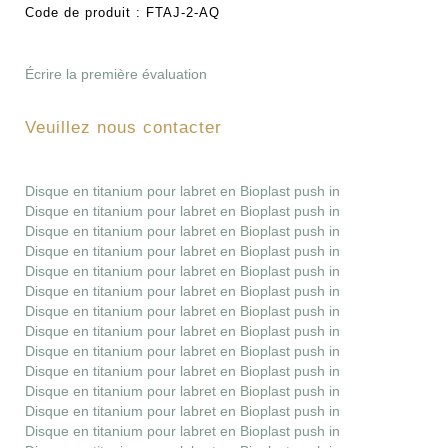
Code de produit :
FTAJ-2-AQ
Écrire la première évaluation
Veuillez nous contacter
Disque en titanium pour labret en Bioplast push in
Disque en titanium pour labret en Bioplast push in
Disque en titanium pour labret en Bioplast push in
Disque en titanium pour labret en Bioplast push in
Disque en titanium pour labret en Bioplast push in
Disque en titanium pour labret en Bioplast push in
Disque en titanium pour labret en Bioplast push in
Disque en titanium pour labret en Bioplast push in
Disque en titanium pour labret en Bioplast push in
Disque en titanium pour labret en Bioplast push in
Disque en titanium pour labret en Bioplast push in
Disque en titanium pour labret en Bioplast push in
Disque en titanium pour labret en Bioplast push in