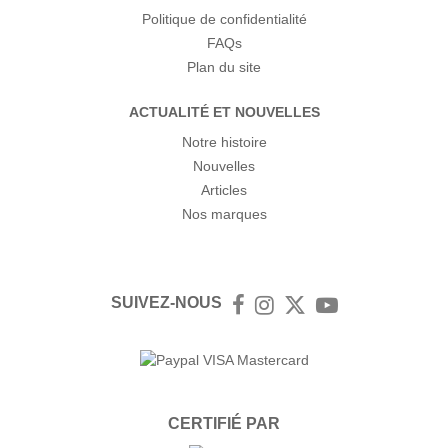
Politique de confidentialité
FAQs
Plan du site
ACTUALITÉ ET NOUVELLES
Notre histoire
Nouvelles
Articles
Nos marques
SUIVEZ-NOUS
Facebook
Instagram
Twitter
YouTube
CERTIFIÉ PAR