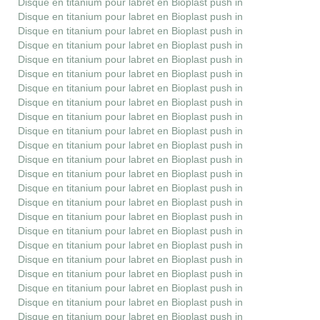
Disque en titanium pour labret en Bioplast push in
Disque en titanium pour labret en Bioplast push in
Disque en titanium pour labret en Bioplast push in
Disque en titanium pour labret en Bioplast push in
Disque en titanium pour labret en Bioplast push in
Disque en titanium pour labret en Bioplast push in
Disque en titanium pour labret en Bioplast push in
Disque en titanium pour labret en Bioplast push in
Disque en titanium pour labret en Bioplast push in
Disque en titanium pour labret en Bioplast push in
Disque en titanium pour labret en Bioplast push in
Disque en titanium pour labret en Bioplast push in
Disque en titanium pour labret en Bioplast push in
Disque en titanium pour labret en Bioplast push in
Disque en titanium pour labret en Bioplast push in
Disque en titanium pour labret en Bioplast push in
Disque en titanium pour labret en Bioplast push in
Disque en titanium pour labret en Bioplast push in
Disque en titanium pour labret en Bioplast push in
Disque en titanium pour labret en Bioplast push in
Disque en titanium pour labret en Bioplast push in
Disque en titanium pour labret en Bioplast push in
Disque en titanium pour labret en Bioplast push in