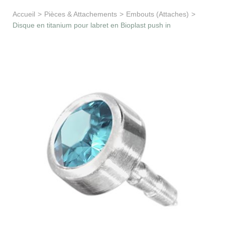
Apprentissage & soutien
Accueil
>
Pièces & Attachements
>
Embouts (Attaches)
>
Disque en titanium pour labret en Bioplast push in
Besoin d’aide ?