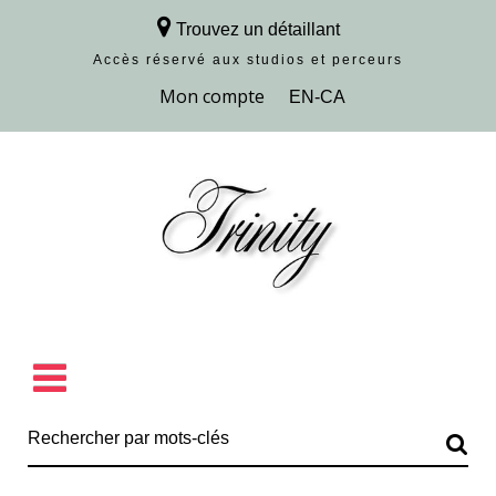
Trouvez un détaillant
Accès réservé aux studios et perceurs
Découvrir la collection