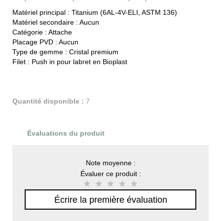
Matériel principal :
Titanium (6AL-4V-ELI, ASTM 136)
Matériel secondaire :
Aucun
Catégorie :
Attache
Placage PVD :
Aucun
Type de gemme :
Cristal premium
Filet :
Push in pour labret en Bioplast
Quantité disponible :
7
Évaluations du produit
Note moyenne :
Évaluer ce produit :
Écrire la première évaluation