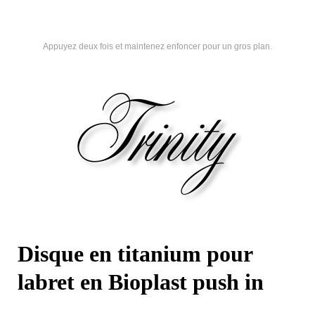
Appuyez deux fois et maintenez enfoncer pour un gros plan.
Disque en titanium pour
labret en Bioplast push in