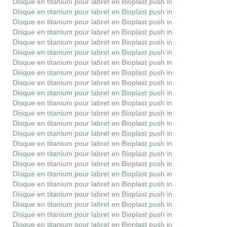
Disque en titanium pour labret en Bioplast push in
Disque en titanium pour labret en Bioplast push in
Disque en titanium pour labret en Bioplast push in
Disque en titanium pour labret en Bioplast push in
Disque en titanium pour labret en Bioplast push in
Disque en titanium pour labret en Bioplast push in
Disque en titanium pour labret en Bioplast push in
Disque en titanium pour labret en Bioplast push in
Disque en titanium pour labret en Bioplast push in
Disque en titanium pour labret en Bioplast push in
Disque en titanium pour labret en Bioplast push in
Disque en titanium pour labret en Bioplast push in
Disque en titanium pour labret en Bioplast push in
Disque en titanium pour labret en Bioplast push in
Disque en titanium pour labret en Bioplast push in
Disque en titanium pour labret en Bioplast push in
Disque en titanium pour labret en Bioplast push in
Disque en titanium pour labret en Bioplast push in
Disque en titanium pour labret en Bioplast push in
Disque en titanium pour labret en Bioplast push in
Disque en titanium pour labret en Bioplast push in
Disque en titanium pour labret en Bioplast push in
Disque en titanium pour labret en Bioplast push in