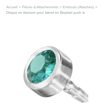
Apprentissage & soutien
Accueil
>
Pièces & Attachements
>
Embouts (Attaches)
>
Disque en titanium pour labret en Bioplast push in
Besoin d’aide ?