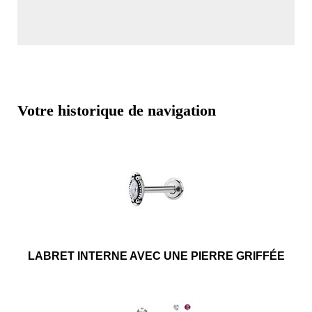
Votre historique de navigation
LABRET INTERNE AVEC UNE PIERRE GRIFFÉE