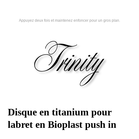
Appuyez deux fois et maintenez enfoncer pour un gros plan.
Disque en titanium pour
labret en Bioplast push in