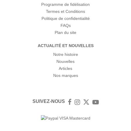
Programme de fidélisation
Termes et Conditions
Politique de confidentialité
FAQs
Plan du site
ACTUALITÉ ET NOUVELLES
Notre histoire
Nouvelles
Articles
Nos marques
SUIVEZ-NOUS
Facebook
Instagram
Twitter
YouTube