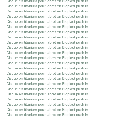
Disque en titanium pour labret en Bioplast push in
Disque en titanium pour labret en Bioplast push in
Disque en titanium pour labret en Bioplast push in
Disque en titanium pour labret en Bioplast push in
Disque en titanium pour labret en Bioplast push in
Disque en titanium pour labret en Bioplast push in
Disque en titanium pour labret en Bioplast push in
Disque en titanium pour labret en Bioplast push in
Disque en titanium pour labret en Bioplast push in
Disque en titanium pour labret en Bioplast push in
Disque en titanium pour labret en Bioplast push in
Disque en titanium pour labret en Bioplast push in
Disque en titanium pour labret en Bioplast push in
Disque en titanium pour labret en Bioplast push in
Disque en titanium pour labret en Bioplast push in
Disque en titanium pour labret en Bioplast push in
Disque en titanium pour labret en Bioplast push in
Disque en titanium pour labret en Bioplast push in
Disque en titanium pour labret en Bioplast push in
Disque en titanium pour labret en Bioplast push in
Disque en titanium pour labret en Bioplast push in
Disque en titanium pour labret en Bioplast push in
Disque en titanium pour labret en Bioplast push in