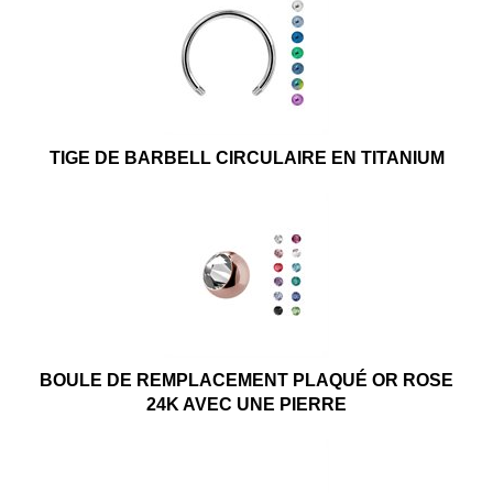
TIGE DE BARBELL CIRCULAIRE EN TITANIUM
BOULE DE REMPLACEMENT PLAQUÉ OR ROSE
24K AVEC UNE PIERRE