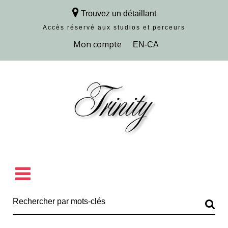
Trouvez un détaillant
Accès réservé aux studios et perceurs
Découvrir la collection