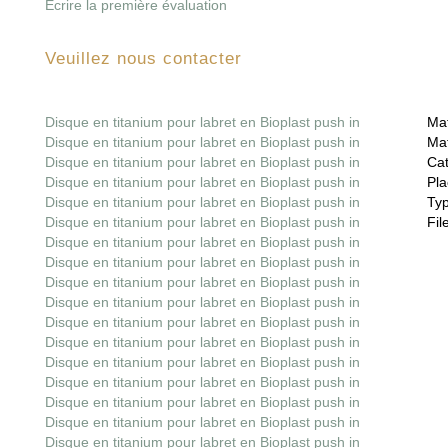
Écrire la première évaluation
Veuillez nous contacter
Disque en titanium pour labret en Bioplast push in
Mat
Disque en titanium pour labret en Bioplast push in
Mat
Disque en titanium pour labret en Bioplast push in
Cat
Disque en titanium pour labret en Bioplast push in
Pla
Disque en titanium pour labret en Bioplast push in
Ty
Disque en titanium pour labret en Bioplast push in
File
Disque en titanium pour labret en Bioplast push in
Disque en titanium pour labret en Bioplast push in
Disque en titanium pour labret en Bioplast push in
Disque en titanium pour labret en Bioplast push in
Disque en titanium pour labret en Bioplast push in
Disque en titanium pour labret en Bioplast push in
Disque en titanium pour labret en Bioplast push in
Disque en titanium pour labret en Bioplast push in
Disque en titanium pour labret en Bioplast push in
Disque en titanium pour labret en Bioplast push in
Disque en titanium pour labret en Bioplast push in