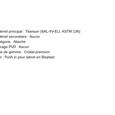
ériel principal :
Titanium (6AL-4V-ELI, ASTM 136)
ériel secondaire :
Aucun
égorie :
Attache
cage PVD :
Aucun
pe de gemme :
Cristal premium
t :
Push in pour labret en Bioplast