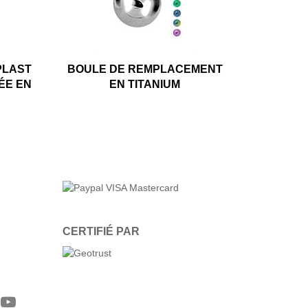
PLAST
BOULE DE REMPLACEMENT
ÉE EN
EN TITANIUM
CERTIFIÉ PAR
gram
witter
YouTube