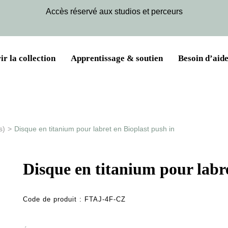
Accès réservé aux studios et perceurs
r la collection
Apprentissage & soutien
Besoin d’aide
s)
>
Disque en titanium pour labret en Bioplast push in
Disque en titanium pour labre
Code de produit :
FTAJ-4F-CZ