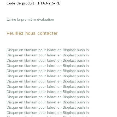
Code de produit :
FTAJ-2.5-PE
Écrire la première évaluation
Veuillez nous contacter
Disque en titanium pour labret en Bioplast push in
Disque en titanium pour labret en Bioplast push in
Disque en titanium pour labret en Bioplast push in
Disque en titanium pour labret en Bioplast push in
Disque en titanium pour labret en Bioplast push in
Disque en titanium pour labret en Bioplast push in
Disque en titanium pour labret en Bioplast push in
Disque en titanium pour labret en Bioplast push in
Disque en titanium pour labret en Bioplast push in
Disque en titanium pour labret en Bioplast push in
Disque en titanium pour labret en Bioplast push in
Disque en titanium pour labret en Bioplast push in
Disque en titanium pour labret en Bioplast push in