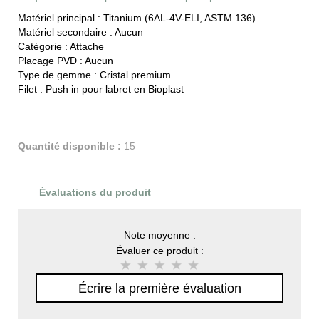
Matériel principal :
Titanium (6AL-4V-ELI, ASTM 136)
Matériel secondaire :
Aucun
Catégorie :
Attache
Placage PVD :
Aucun
Type de gemme :
Cristal premium
Filet :
Push in pour labret en Bioplast
Quantité disponible :
15
Évaluations du produit
Note moyenne :
Évaluer ce produit :
Écrire la première évaluation