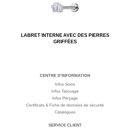
LABRET INTERNE AVEC DES PIERRES
GRIFFÉES
CENTRE D’INFORMATION
Infos Soins
Infos Tatouage
Infos Perçage
Certificats & Fiche de données de sécurité
Catalogues
SERVICE CLIENT