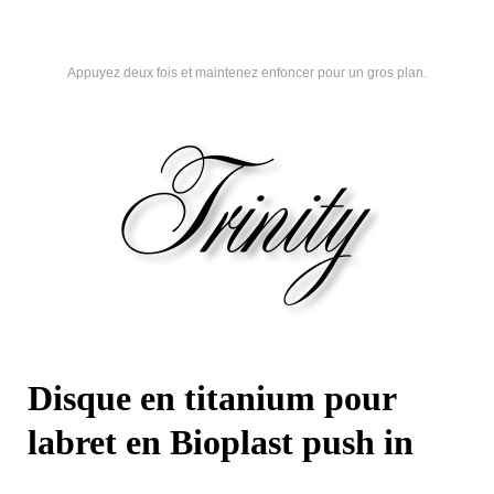
Appuyez deux fois et maintenez enfoncer pour un gros plan.
Disque en titanium pour
labret en Bioplast push in