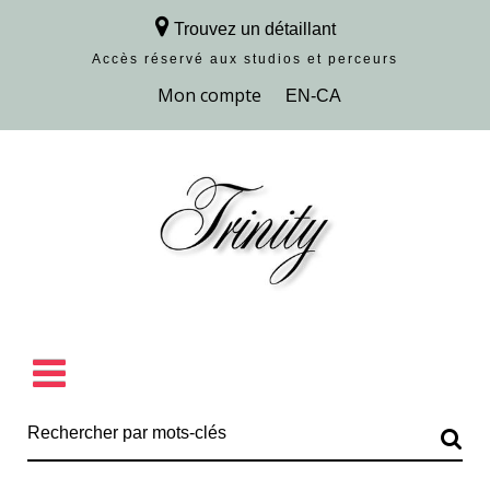
Trouvez un détaillant
Accès réservé aux studios et perceurs
Découvrir la collection