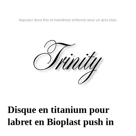
Appuyez deux fois et maintenez enfoncer pour un gros plan.
Disque en titanium pour
labret en Bioplast push in