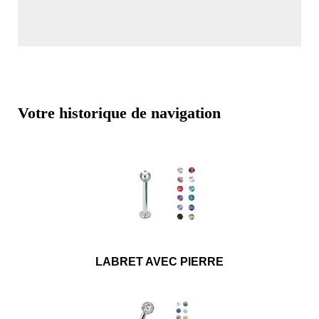
Votre historique de navigation
LABRET AVEC PIERRE