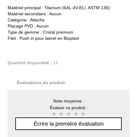
Matériel principal :
Titanium (6AL-4V-ELI, ASTM 136)
Matériel secondaire :
Aucun
Catégorie :
Attache
Placage PVD :
Aucun
Type de gemme :
Cristal premium
Filet :
Push in pour labret en Bioplast
Quantité disponible :
15
Évaluations du produit
Note moyenne :
Évaluer ce produit :
Écrire la première évaluation