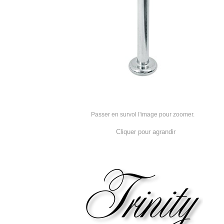
Passer en survol l'image pour zoomer.
Cliquer pour agrandir