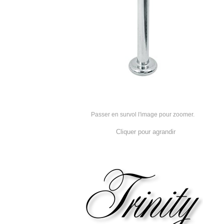
Passer en survol l'image pour zoomer.
Cliquer pour agrandir