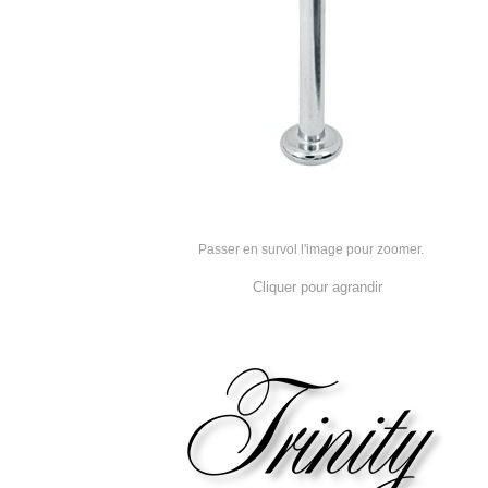
Passer en survol l'image pour zoomer.
Cliquer pour agrandir