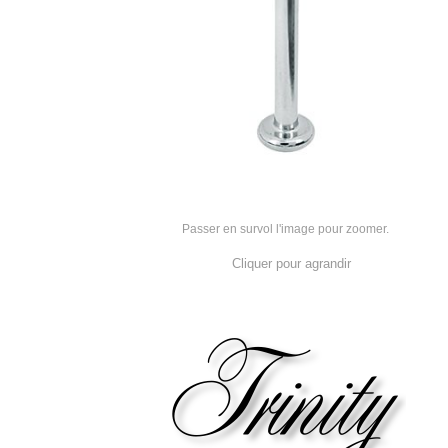
Passer en survol l'image pour zoomer.
Cliquer pour agrandir