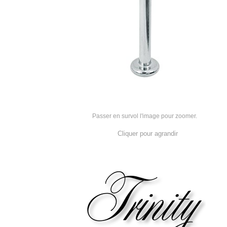
Passer en survol l'image pour zoomer.
Cliquer pour agrandir